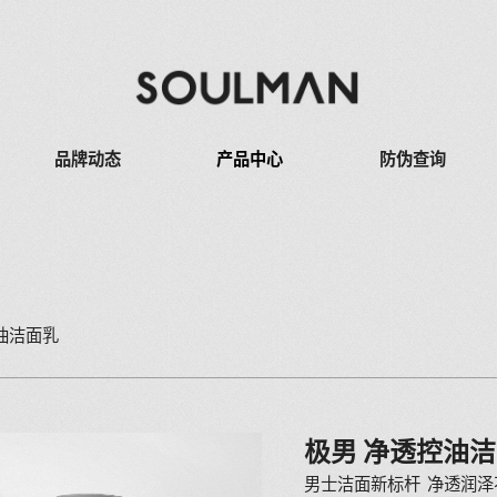
品牌动态
产品中心
防伪查询
控油洁面乳
极男 净透控油
男士洁面新标杆 净透润泽