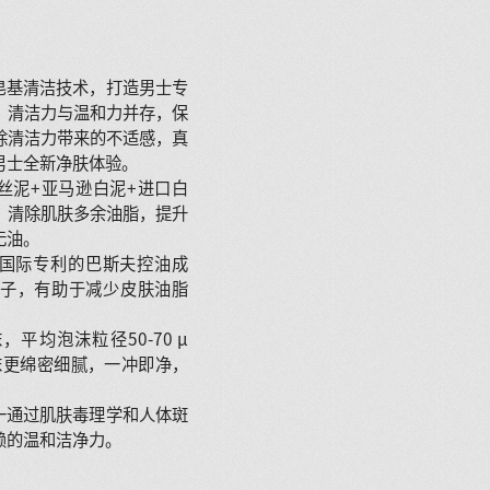
皂基清洁技术，打造男士专
，清洁力与温和力并存，保
除清洁力带来的不适感，真
男士全新净肤体验。
丝泥+亚马逊白泥+进口白
，清除肌肤多余油脂，提升
无油。
有国际专利的巴斯夫控油成
控油因子，有助于减少皮肤油脂
平均泡沫粒径50-70 µ
沫更绵密细腻，一冲即净，
一通过肌肤毒理学和人体斑
赖的温和洁净力。