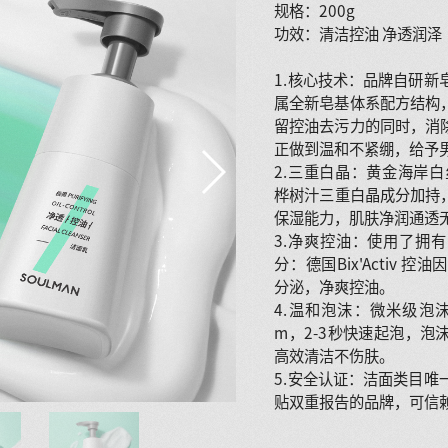
规格：200g
功效：清洁控油 净透润泽
1.核心技术：品牌自研新
属全新皂基体系配方结构
留控油去污力的同时，消
正做到温和不紧绷，给予
2.三重白晶：黄金海岸白
桦树汁
三重白晶成分加持
保湿能力，肌肤净润通透
3.净爽控油：使用了拥
分：德国Bix'Activ 
分泌，净爽控油。
4.温和泡沫：微米级泡沫，
m，2-3秒快速起泡，泡
高效清洁不伤肤。
5.安全认证：洁面类目唯
贴双重报告的品牌，可信